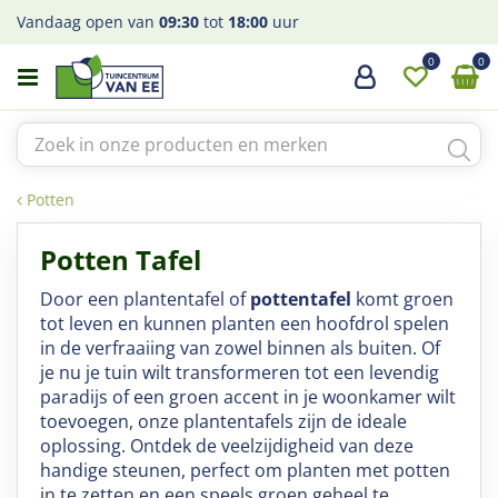
G
Vandaag open van
09:30
tot
18:00
uur
a
n
a
a
r
c
o
Potten
n
t
Potten Tafel
e
n
Door een plantentafel of
pottentafel
komt groen
t
tot leven en kunnen planten een hoofdrol spelen
in de verfraaiing van zowel binnen als buiten. Of
je nu je tuin wilt transformeren tot een levendig
paradijs of een groen accent in je woonkamer wilt
toevoegen, onze plantentafels zijn de ideale
oplossing. Ontdek de veelzijdigheid van deze
handige steunen, perfect om planten met potten
in te zetten en een speels groen geheel te