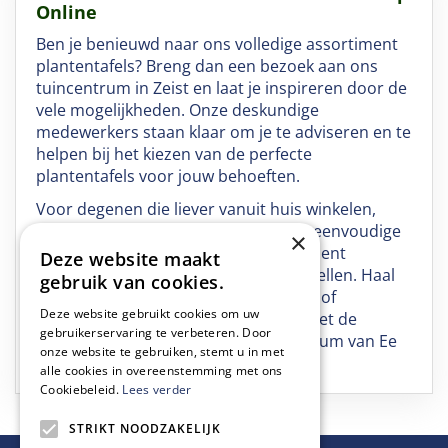
Online
Ben je benieuwd naar ons volledige assortiment
plantentafels? Breng dan een bezoek aan ons
tuincentrum in Zeist en laat je inspireren door de
vele mogelijkheden. Onze deskundige
medewerkers staan klaar om je te adviseren en te
helpen bij het kiezen van de perfecte
plantentafels voor jouw behoeften.
Voor degenen die liever vanuit huis winkelen,
biedt onze webshop een handige en eenvoudige
×
manier om een deel van ons assortiment
Deze website maakt
plantentafels te verkennen en te bestellen. Haal
gebruik van cookies.
de natuur naar binnen en geef je tuin of
Deze website gebruikt cookies om uw
woonkamer een groene make-over met de
gebruikerservaring te verbeteren. Door
prachtige plantentafels van Tuincentrum van Ee
onze website te gebruiken, stemt u in met
in Zeist.
alle cookies in overeenstemming met ons
Cookiebeleid.
Lees verder
STRIKT NOODZAKELIJK