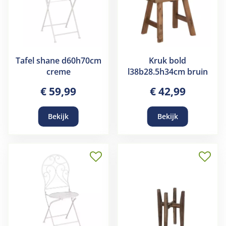
Tafel shane d60h70cm
Kruk bold
creme
l38b28.5h34cm bruin
€
59
,
99
€
42
,
99
Bekijk
Bekijk