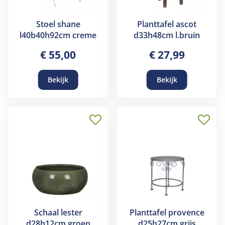
Stoel shane
Planttafel ascot
l40b40h92cm creme
d33h48cm l.bruin
€
55
,
00
€
27
,
99
Bekijk
Bekijk
Schaal lester
Planttafel provence
d28h12cm groen
d25h27cm grijs