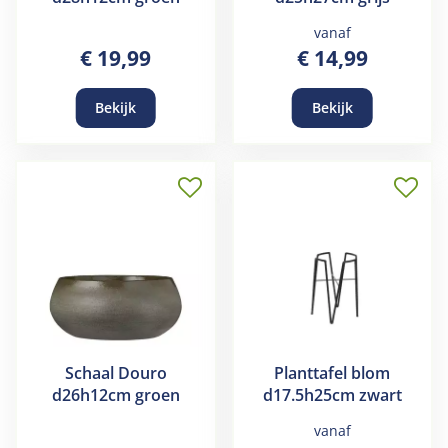
vanaf
€
19
,
99
€
14
,
99
Bekijk
Bekijk
Schaal Douro
Planttafel blom
d26h12cm groen
d17.5h25cm zwart
vanaf