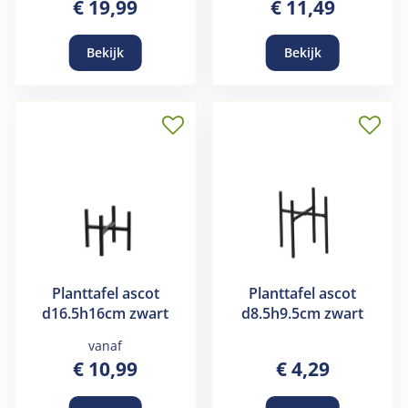
€
19
,
99
€
11
,
49
Bekijk
Bekijk
Planttafel ascot
Planttafel ascot
d16.5h16cm zwart
d8.5h9.5cm zwart
vanaf
€
10
,
99
€
4
,
29