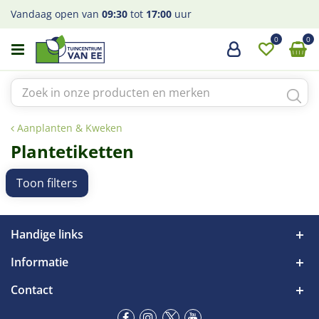
G
Vandaag open van
09:30
tot
17:00
uur
a
n
a
a
r
c
o
Aanplanten & Kweken
n
Plantetiketten
t
e
n
Toon filters
t
Handige links
Informatie
Contact