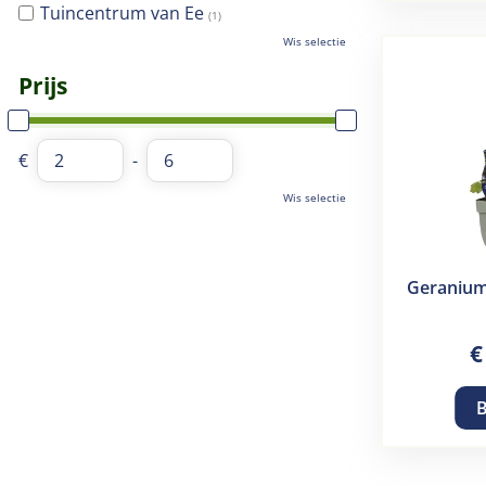
Tuincentrum van Ee
(1)
Wis selectie
Prijs
€
-
Wis selectie
Geranium
€
B