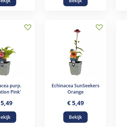
ekijk
Bekijk
acea purp.
Echinacea SunSeekers
tion Pink'
Orange
5
,
49
€
5
,
49
ekijk
Bekijk