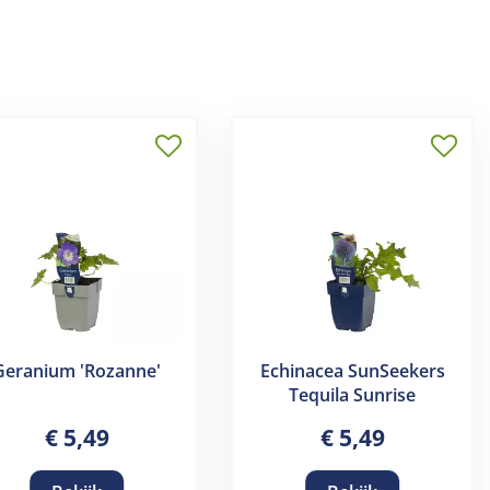
Geranium 'Rozanne'
Echinacea SunSeekers
Tequila Sunrise
€
5
,
49
€
5
,
49