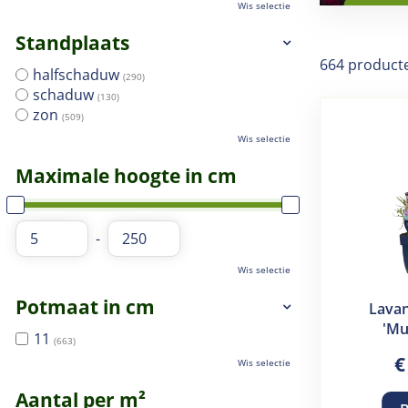
Wis selectie
Standplaats
664 product
halfschaduw
(290)
schaduw
(130)
zon
(509)
Wis selectie
Maximale hoogte in cm
-
Wis selectie
Potmaat in cm
Lavan
'Mu
11
(663)
€
Wis selectie
Aantal per m²