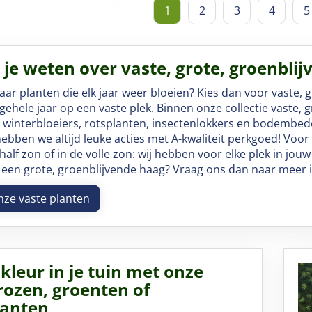
1
2
3
4
5
l je weten over vaste, grote, groenbli
ar planten die elk jaar weer bloeien? Kies dan voor vaste, 
gehele jaar op een vaste plek. Binnen onze collectie vaste, 
n winterbloeiers, rotsplanten, insectenlokkers en bodembe
ebben we altijd leuke acties met A-kwaliteit perkgoed! Voor
alf zon of in de volle zon: wij hebben voor elke plek in jouw
 een grote, groenblijvende haag? Vraag ons dan naar meer i
nze vaste planten
kleur in je tuin met onze
rozen, groenten of
lanten