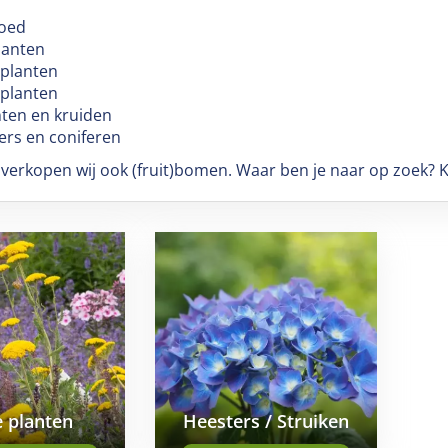
n
oed
lanten
planten
 planten
ten en kruiden
ers en coniferen
 verkopen wij ook (fruit)bomen. Waar ben je naar op zoek? 
e planten
Heesters / Struiken