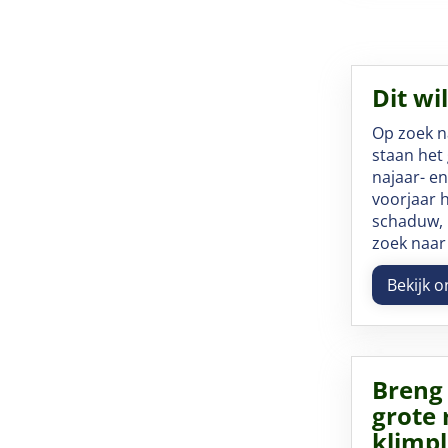
Dit wi
Op zoek na
staan het 
najaar- e
voorjaar h
schaduw, h
zoek naar
Bekijk o
Breng 
grote 
klimp