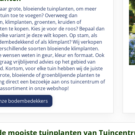
aar grote, bloeiende tuinplanten, om meer
e tuin toe te voegen? Overweeg dan
n, klimplanten, groenten, kruiden of
ten te kopen. Kies je voor de roos? Bepaal dan
elke variant je deze wilt kopen. Op stam, als
odembedekkend of als klimplant? Wij verkopen
erschillende soorten bloeiende klimplanten.
je wensen weten in geur, kleur en formaat. Ook
graag vrijblijvend advies op het gebied van
. Kortom, voor elke tuin hebben wij de juiste
grote, bloeiende of groenblijvende planten te
ng direct een bezoekje aan ons tuincentrum of
t assortiment in onze webshop!
onze bodembedekkers
de mooiste tuinplanten van Tuincent