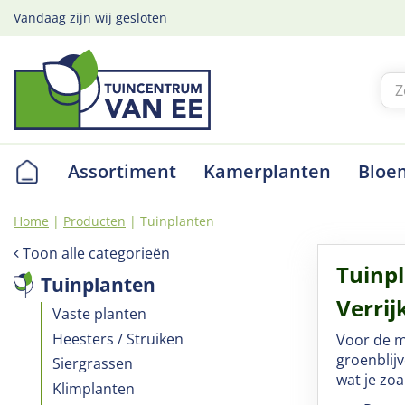
Ga
Vandaag zijn wij gesloten
naar
content
Assortiment
Kamerplanten
Bloe
Home
Producten
Tuinplanten
Toon alle categorieën
Tuinp
Tuinplanten
Verrij
Vaste planten
Heesters / Struiken
Voor de mo
groenblij
Siergrassen
wat je zoa
Klimplanten