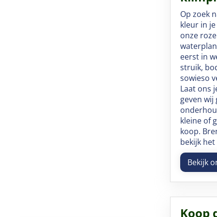
Op zoek n
kleur in j
onze roze
waterplan
eerst in w
struik, b
sowieso v
Laat ons 
geven wij 
onderhoud
kleine of 
koop. Bre
bekijk he
Bekijk 
Koop 