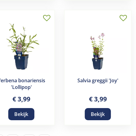
erbena bonariensis
Salvia greggii 'Joy'
'Lollipop'
€
3
,
99
€
3
,
99
Bekijk
Bekijk