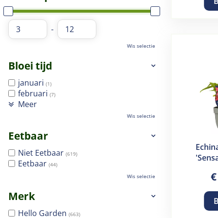
B
-
Wis selectie
Bloei tijd
januari
(1)
februari
(7)
Meer
Wis selectie
Eetbaar
Echin
Niet Eetbaar
(619)
'Sensa
Eetbaar
(44)
€
Wis selectie
Merk
B
Hello Garden
(663)