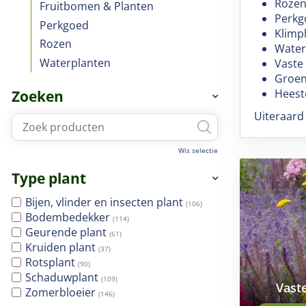
Roze
Fruitbomen & Planten
Perkg
Perkgoed
Klimp
Rozen
Water
Waterplanten
Vaste
Groen
Heest
Zoeken
Uiteraard
Wis selectie
Type plant
Bijen, vlinder en insecten plant
(106)
Bodembedekker
(114)
Geurende plant
(61)
Kruiden plant
(37)
Rotsplant
(90)
Schaduwplant
(109)
Vast
Zomerbloeier
(146)