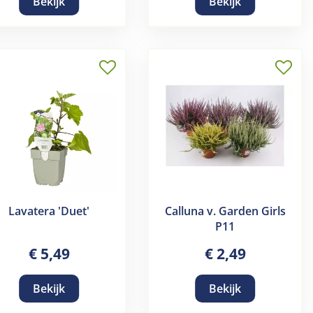
Bekijk
Bekijk
Lavatera 'Duet'
Calluna v. Garden Girls
P11
€
5
,
49
€
2
,
49
Bekijk
Bekijk