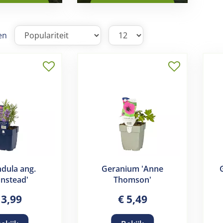
en
dula ang.
Geranium 'Anne
nstead'
Thomson'
3
,
99
€
5
,
49