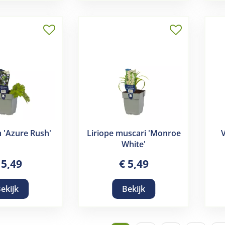
 'Azure Rush'
Liriope muscari 'Monroe
V
White'
5
,
49
€
5
,
49
ekijk
Bekijk