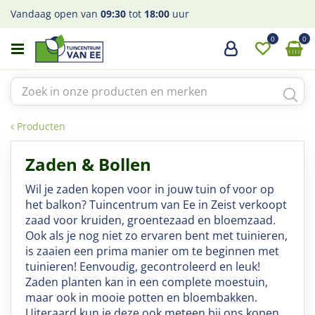
G
Vandaag open van
09:30
tot
18:00
uur
a
n
a
a
r
c
o
Producten
n
t
Zaden & Bollen
e
n
Wil je zaden kopen voor in jouw tuin of voor op
t
het balkon? Tuincentrum van Ee in Zeist verkoopt
zaad voor kruiden, groentezaad en bloemzaad.
Ook als je nog niet zo ervaren bent met tuinieren,
is zaaien een prima manier om te beginnen met
tuinieren! Eenvoudig, gecontroleerd en leuk!
Zaden planten kan in een complete moestuin,
maar ook in mooie potten en bloembakken.
Uiteraard kun je deze ook meteen bij ons kopen.