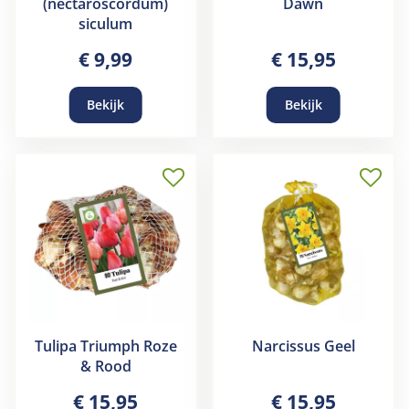
(nectaroscordum)
Dawn
siculum
€
9
,
99
€
15
,
95
Bekijk
Bekijk
Tulipa Triumph Roze
Narcissus Geel
& Rood
€
15
,
95
€
15
,
95