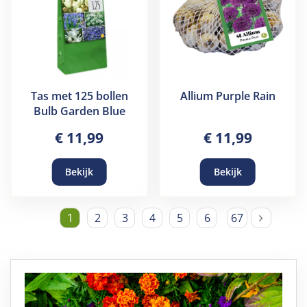
Tas met 125 bollen
Allium Purple Rain
Bulb Garden Blue
€
11
,
99
€
11
,
99
Bekijk
Bekijk
1
2
3
4
5
6
67