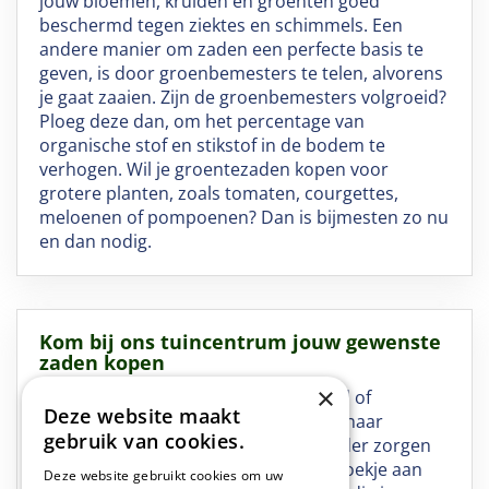
jouw bloemen, kruiden en groenten goed
beschermd tegen ziektes en schimmels. Een
andere manier om zaden een perfecte basis te
geven, is door groenbemesters te telen, alvorens
je gaat zaaien. Zijn de groenbemesters volgroeid?
Ploeg deze dan, om het percentage van
organische stof en stikstof in de bodem te
verhogen. Wil je groentezaden kopen voor
grotere planten, zoals tomaten, courgettes,
meloenen of pompoenen? Dan is bijmesten zo nu
en dan nodig.
Kom bij ons tuincentrum jouw gewenste
zaden kopen
×
Wil je zaad voor kruiden, groentezaad of
Deze website maakt
bloemzaad kopen? Of ben je op zoek naar
gebruik van cookies.
groenbemesters, zodat je straks zonder zorgen
de zaden kunt zaaien? Breng een bezoekje aan
Deze website gebruikt cookies om uw