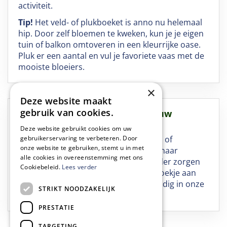
activiteit.
Tip!
Het veld- of plukboeket is anno nu helemaal
hip. Door zelf bloemen te kweken, kun je je eigen
tuin of balkon omtoveren in een kleurrijke oase.
Pluk er een aantal en vul je favoriete vaas met de
mooiste bloeiers.
×
Deze website maakt
gebruik van cookies.
Kom bij tuincentrum van Ee jouw
gewenste zaden kopen
Deze website gebruikt cookies om uw
gebruikerservaring te verbeteren. Door
Wil je zaad voor kruiden, groentezaad of
onze website te gebruiken, stemt u in met
bloemzaad kopen? Of ben je op zoek naar
alle cookies in overeenstemming met ons
groenbemesters, zodat je straks zonder zorgen
Cookiebeleid.
Lees verder
de zaden kunt zaaien? Breng een bezoekje aan
ons tuincentrum of bestel het eenvoudig in onze
STRIKT NOODZAKELIJK
webshop!
PRESTATIE
TARGETING