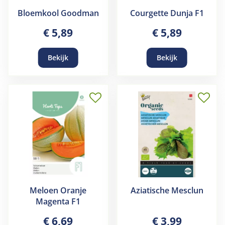
Bloemkool Goodman
Courgette Dunja F1
€
5
,
89
€
5
,
89
Bekijk
Bekijk
Meloen Oranje
Aziatische Mesclun
Magenta F1
€
6
,
69
€
3
,
99