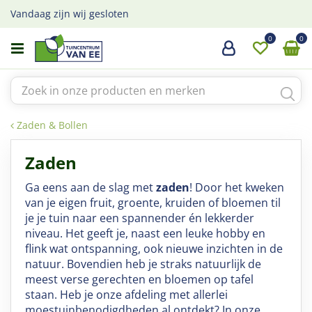
G
Vandaag zijn wij gesloten
a
n
a
a
r
c
o
Zaden & Bollen
n
t
Zaden
e
n
Ga eens aan de slag met
zaden
! Door het kweken
t
van je eigen fruit, groente, kruiden of bloemen til
je je tuin naar een spannender én lekkerder
niveau. Het geeft je, naast een leuke hobby en
flink wat ontspanning, ook nieuwe inzichten in de
natuur. Bovendien heb je straks natuurlijk de
meest verse gerechten en bloemen op tafel
staan. Heb je onze afdeling met allerlei
moestuinbenodigdheden al ontdekt? In onze