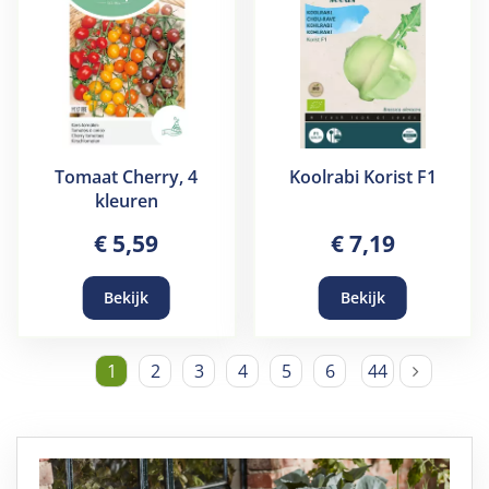
Tomaat Cherry, 4
Koolrabi Korist F1
kleuren
€
5
,
59
€
7
,
19
Bekijk
Bekijk
1
2
3
4
5
6
44