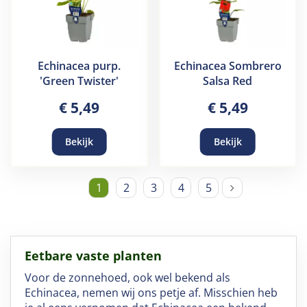
Echinacea purp.
Echinacea Sombrero
'Green Twister'
Salsa Red
€
5
,
49
€
5
,
49
Bekijk
Bekijk
1
2
3
4
5
Eetbare vaste planten
Voor de zonnehoed, ook wel bekend als
Echinacea, nemen wij ons petje af. Misschien heb