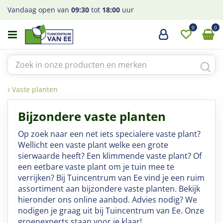
G
Vandaag open van
09:30
tot
18:00
uur
a
n
a
a
r
c
o
Vaste planten
n
t
Bijzondere vaste planten
e
n
Op zoek naar een net iets specialere vaste plant?
t
Wellicht een vaste plant welke een grote
sierwaarde heeft? Een klimmende vaste plant? Of
een eetbare vaste plant om je tuin mee te
verrijken? Bij Tuincentrum van Ee vind je een ruim
assortiment aan bijzondere vaste planten. Bekijk
hieronder ons online aanbod. Advies nodig? We
nodigen je graag uit bij Tuincentrum van Ee. Onze
groenexperts staan voor je klaar!