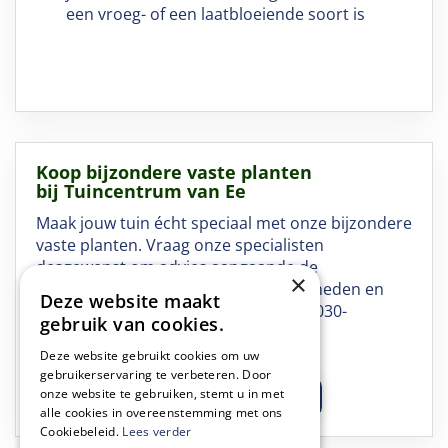
een vroeg- of een laatbloeiende soort is
Koop bijzondere vaste planten
bij Tuincentrum van Ee
Maak jouw tuin écht speciaal met onze bijzondere
vaste planten. Vraag onze specialisten
desgewenst om advies aangaande de
×
eigenschappen, toepassingsmogelijkheden en
Deze website maakt
het onderhoud. Bel met vragen naar 030-
gebruik van cookies.
6918301 of stuur een e-mail
naar info@tcvanee.nl.
Deze website gebruikt cookies om uw
gebruikerservaring te verbeteren. Door
onze website te gebruiken, stemt u in met
Kom langs bij Tuincentrum van Ee
alle cookies in overeenstemming met ons
Cookiebeleid.
Lees verder