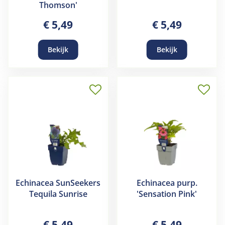
Thomson'
€
5
,
49
€
5
,
49
Bekijk
Bekijk
Echinacea SunSeekers
Echinacea purp.
Tequila Sunrise
'Sensation Pink'
€
5
,
49
€
5
,
49