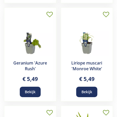
Geranium 'Azure
Liriope muscari
Rush'
'Monroe White'
€
5
,
49
€
5
,
49
Bekijk
Bekijk