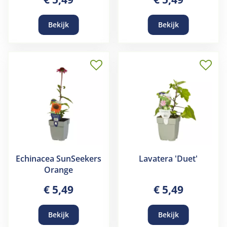
Bekijk
Bekijk
Echinacea SunSeekers
Lavatera 'Duet'
Orange
€
5
,
49
€
5
,
49
Bekijk
Bekijk