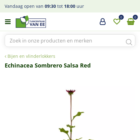
G
Vandaag open van
09:30
tot
18:00
uur
a
n
a
a
r
c
o
Bijen en vlinderlokkers
n
t
Echinacea Sombrero Salsa Red
e
n
t