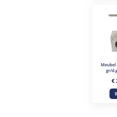
Meubel 
gr/d.
€
B