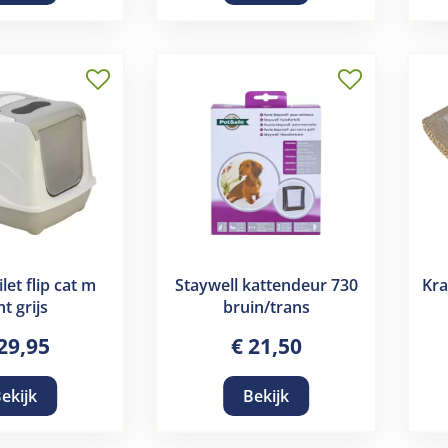
let flip cat m
Staywell kattendeur 730
Kr
ht grijs
bruin/trans
29
,
95
€
21
,
50
ekijk
Bekijk