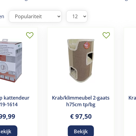
en
p kattendeur
Krab/klimmeubel 2-gaats
Kra
19-1614
h75cm tp/bg
99
,
99
€
97
,
50
ekijk
Bekijk