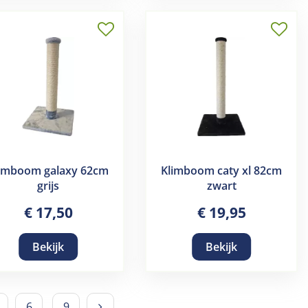
imboom galaxy 62cm
Klimboom caty xl 82cm
grijs
zwart
€
17
,
50
€
19
,
95
Bekijk
Bekijk
6
9