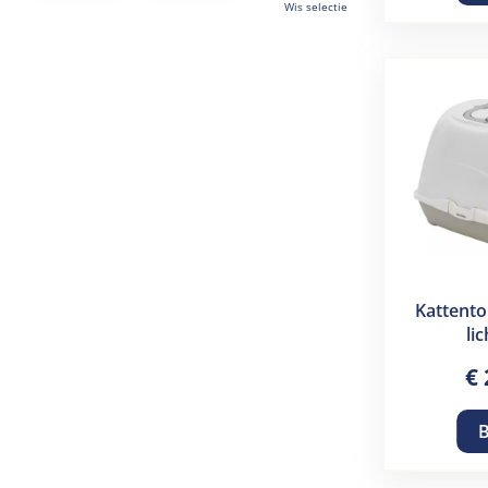
Wis selectie
Kattentoi
lic
€
B