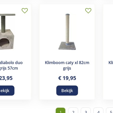
diabolo duo
Klimboom caty xl 82cm
Kl
grijs 57cm
grijs
23
,
95
€
19
,
95
ekijk
Bekijk
1
2
3
4
5