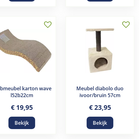
abmeubel karton wave
Meubel diabolo duo
l52b22cm
ivoor/bruin 57cm
€
19
,
95
€
23
,
95
Bekijk
Bekijk