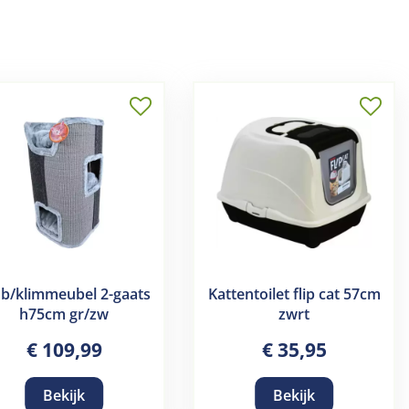
b/klimmeubel 2-gaats
Kattentoilet flip cat 57cm
h75cm gr/zw
zwrt
€
109
,
99
€
35
,
95
Bekijk
Bekijk