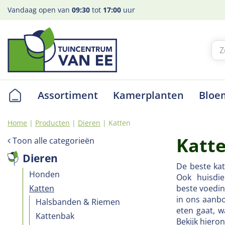
Ga
Vandaag open van
09:30
tot
17:00
uur
naar
content
Assortiment
Kamerplanten
Bloe
Home
Producten
Dieren
Katten
Katt
Toon alle categorieën
Dieren
De beste kat
Honden
Ook huisdi
Katten
beste voedin
in ons aanbo
Halsbanden & Riemen
eten gaat, 
Kattenbak
Bekijk hiero