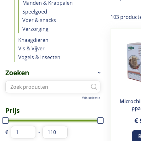
Manden & Krabpalen
Speelgoed
103 product
Voer & snacks
Verzorging
Knaagdieren
Vis & Vijver
Vogels & Insecten
Zoeken
Wis selectie
Microchi
ppa
Prijs
€
€
-
B