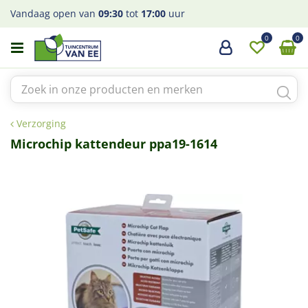
G
Vandaag open van
09:30
tot
17:00
uur
a
n
a
a
r
c
o
Verzorging
n
t
Microchip kattendeur ppa19-1614
e
n
t