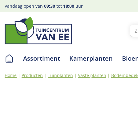
Ga
Vandaag open van
09:30
tot
18:00
uur
naar
content
Assortiment
Kamerplanten
Bloe
Home
Producten
Tuinplanten
Vaste planten
Bodembedek