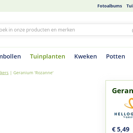
Fotoalbums
Tui
mbollen
Tuinplanten
Kweken
Potten
kers
Geranium 'Rozanne'
Geran
€
5
,
49