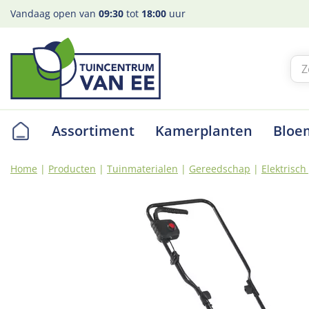
Ga
Vandaag open van
09:30
tot
18:00
uur
naar
content
Assortiment
Kamerplanten
Bloe
Home
Producten
Tuinmaterialen
Gereedschap
Elektrisc