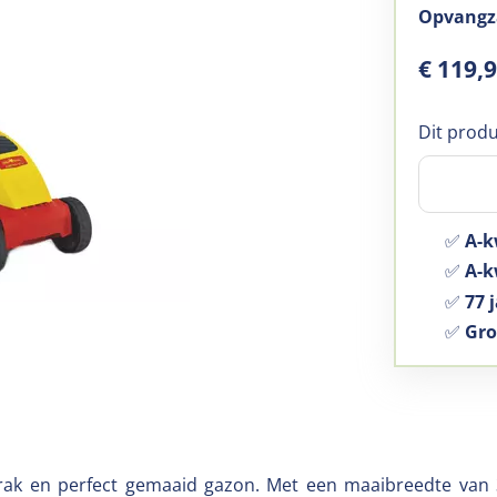
Opvangza
€
119
,
Dit produ
✅
A-k
✅
A-kw
✅
77 j
✅
Gro
rak en perfect gemaaid gazon. Met een maaibreedte van