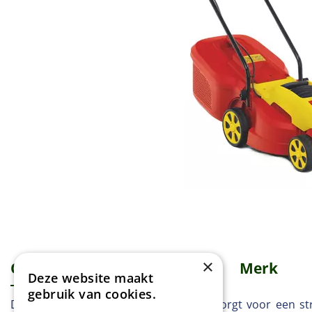
×
Omschrijving
Specificaties
Merk
Deze website maakt
gebruik van cookies.
De WOLF-Garten A 320 E grasmaaier zorgt voor een st