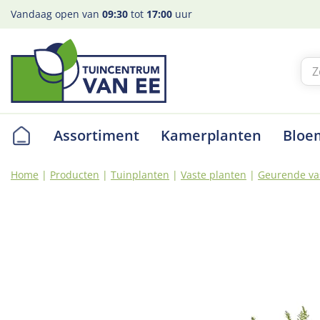
Ga
Vandaag open van
09:30
tot
17:00
uur
naar
content
Assortiment
Kamerplanten
Bloe
Home
Producten
Tuinplanten
Vaste planten
Geurende va