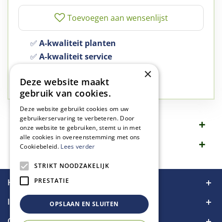
✅
A-kwaliteit planten
✅
A-kwaliteit service
✅
77 jaar familie bedrijf
×
Deze website maakt
✅
Groen, dat is wat we doen
gebruik van cookies.
Deze website gebruikt cookies om uw
gebruikerservaring te verbeteren. Door
Omschrijving
onze website te gebruiken, stemt u in met
alle cookies in overeenstemming met ons
Specificaties
Cookiebeleid.
Lees verder
STRIKT NOODZAKELIJK
PRESTATIE
Handige links
Informatie
OPSLAAN EN SLUITEN
Contact