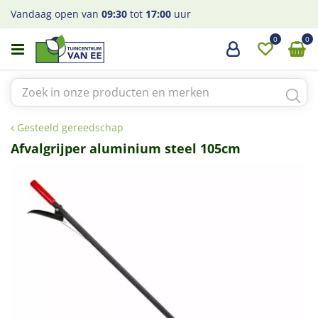
G
Vandaag open van
09:30
tot
17:00
uur
a
n
a
a
r
c
o
Gesteeld gereedschap
n
t
Afvalgrijper aluminium steel 105cm
e
n
t