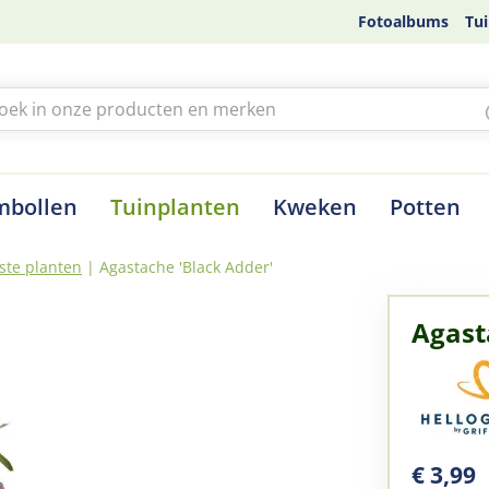
Fotoalbums
Tui
mbollen
Tuinplanten
Kweken
Potten
ste planten
Agastache 'Black Adder'
Agast
€
3
,
99