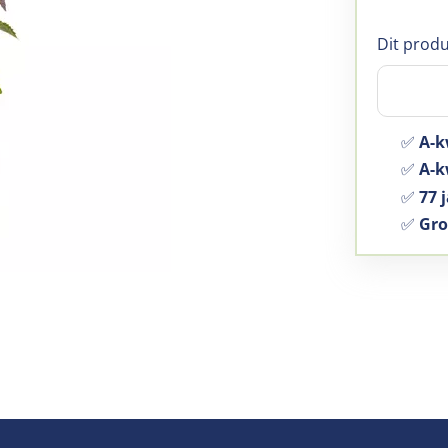
Dit produ
✅
A-k
✅
A-kw
✅
77 j
✅
Gro
p