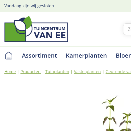
Ga
Vandaag zijn wij gesloten
naar
content
Assortiment
Kamerplanten
Bloe
Home
Producten
Tuinplanten
Vaste planten
Geurende va