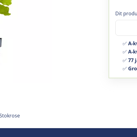
Dit produ
✅
A-k
✅
A-kw
✅
77 j
✅
Gro
 Stokrose