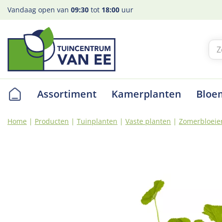
Ga
Vandaag open van
09:30
tot
18:00
uur
naar
content
Assortiment
Kamerplanten
Bloe
Home
Producten
Tuinplanten
Vaste planten
Zomerbloeie