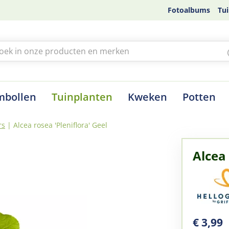
Fotoalbums
Tui
mbollen
Tuinplanten
Kweken
Potten
rs
Alcea rosea 'Pleniflora' Geel
Alcea 
€
3
,
99