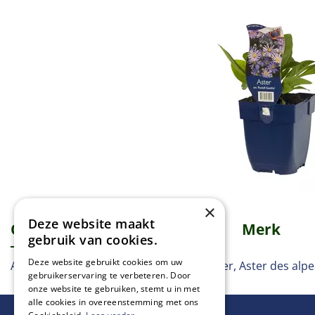
×
Deze website maakt
Omschrijving
Specificaties
Merk
gebruik van cookies.
Deze website gebruikt cookies om uw
Aster, Weiße Waldaster, White wood aster, Aster des alpes
gebruikerservaring te verbeteren. Door
onze website te gebruiken, stemt u in met
alle cookies in overeenstemming met ons