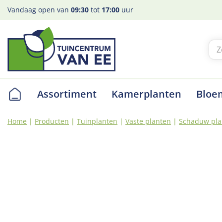
Ga
Vandaag open van
09:30
tot
17:00
uur
naar
content
Assortiment
Kamerplanten
Bloe
Home
Producten
Tuinplanten
Vaste planten
Schaduw pla