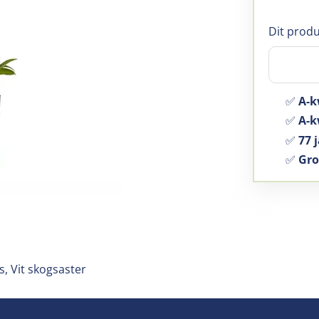
Dit produ
✅
A-k
✅
A-kw
✅
77 j
✅
Gro
, Vit skogsaster