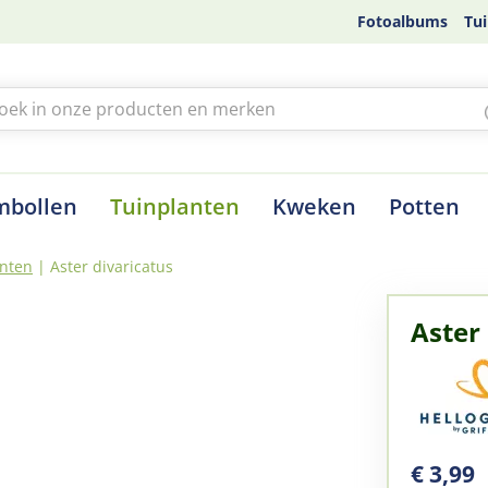
Fotoalbums
Tui
mbollen
Tuinplanten
Kweken
Potten
nten
Aster divaricatus
Aster
€
3
,
99