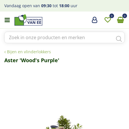
G
Vandaag open van
09:30
tot
18:00
uur
a
n
a
a
r
c
o
Bijen en vlinderlokkers
n
t
Aster 'Wood's Purple'
e
n
t