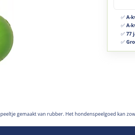
✅
A-k
✅
A-kw
✅
77 j
✅
Gro
speeltje gemaakt van rubber. Het hondenspeelgoed kan zowe