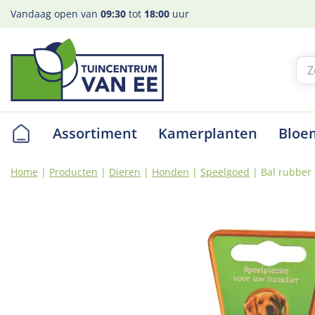
Ga
Vandaag open van
09:30
tot
18:00
uur
naar
content
Assortiment
Kamerplanten
Bloe
Home
Producten
Dieren
Honden
Speelgoed
Bal rubber