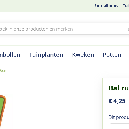
Fotoalbums
Tui
mbollen
Tuinplanten
Kweken
Potten
 5cm
Bal r
€
4
,
25
Dit produ