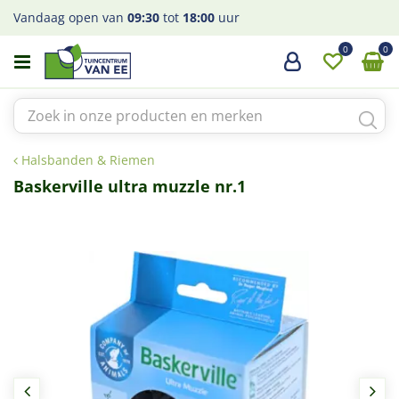
G
Vandaag open van
09:30
tot
18:00
uur
a
n
a
a
r
c
o
Halsbanden & Riemen
n
t
Baskerville ultra muzzle nr.1
e
n
t