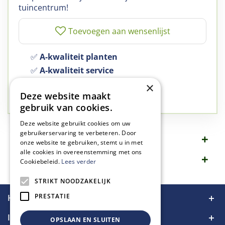
tuincentrum!
✅
A-kwaliteit planten
✅
A-kwaliteit service
✅
77 jaar familie bedrijf
×
Deze website maakt
✅
Groen, dat is wat we doen
gebruik van cookies.
Deze website gebruikt cookies om uw
gebruikerservaring te verbeteren. Door
Omschrijving
onze website te gebruiken, stemt u in met
alle cookies in overeenstemming met ons
Specificaties
Cookiebeleid.
Lees verder
STRIKT NOODZAKELIJK
PRESTATIE
Handige links
Informatie
OPSLAAN EN SLUITEN