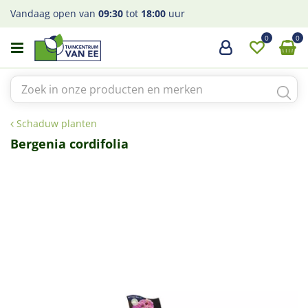
G
Vandaag open van
09:30
tot
18:00
uur
a
n
a
a
r
c
o
Schaduw planten
n
t
Bergenia cordifolia
e
n
t