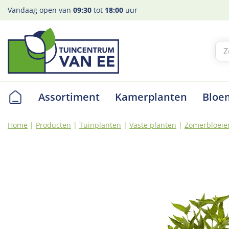
Ga
Vandaag open van
09:30
tot
18:00
uur
naar
content
Assortiment
Kamerplanten
Bloe
Home
Producten
Tuinplanten
Vaste planten
Zomerbloeie