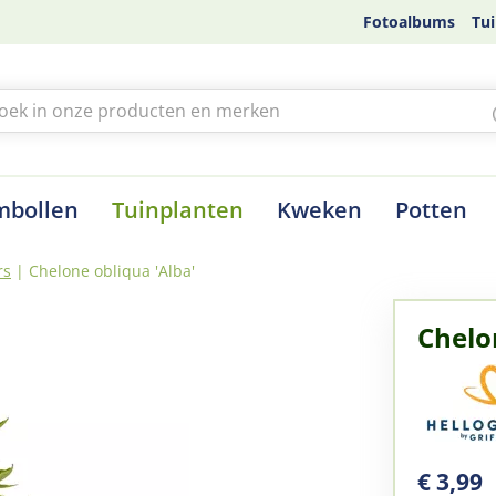
Fotoalbums
Tui
mbollen
Tuinplanten
Kweken
Potten
rs
Chelone obliqua 'Alba'
Chelo
€
3
,
99