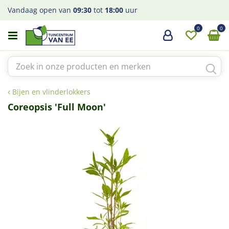
G
Vandaag open van
09:30
tot
18:00
uur
a
n
a
a
r
c
o
Bijen en vlinderlokkers
n
t
Coreopsis 'Full Moon'
e
n
t