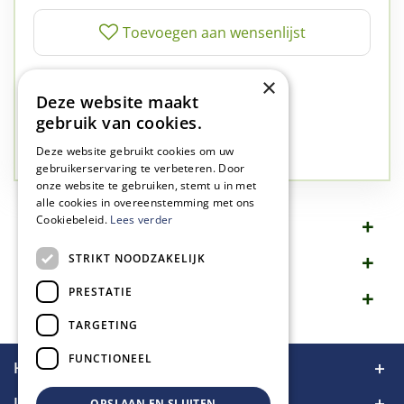
✅
A-kwaliteit planten
×
Deze website maakt
✅
A-kwaliteit service
gebruik van cookies.
✅
77 jaar familie bedrijf
✅
Groen, dat is wat we doen
Deze website gebruikt cookies om uw
gebruikerservaring te verbeteren. Door
onze website te gebruiken, stemt u in met
alle cookies in overeenstemming met ons
Cookiebeleid.
Lees verder
Omschrijving
STRIKT NOODZAKELIJK
Specificaties
PRESTATIE
Merk
TARGETING
FUNCTIONEEL
Handige links
Informatie
OPSLAAN EN SLUITEN