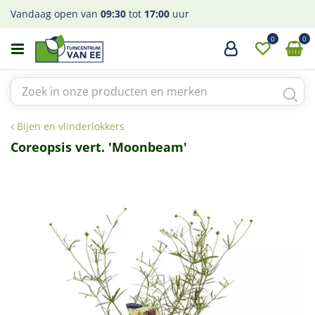
G
Vandaag open van
09:30
tot
17:00
uur
a
n
a
a
r
c
o
Bijen en vlinderlokkers
n
t
Coreopsis vert. 'Moonbeam'
e
n
t