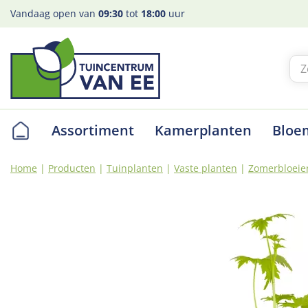
Ga
Vandaag open van
09:30
tot
18:00
uur
naar
content
Assortiment
Kamerplanten
Bloe
Home
Producten
Tuinplanten
Vaste planten
Zomerbloeie