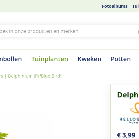
Fotoalbums
Tui
mbollen
Tuinplanten
Kweken
Potten
rs
Delphinium (P) 'Blue Bird'
Delphi
€
3
,
99