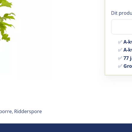
Dit produ
✅
A-k
✅
A-kw
✅
77 j
✅
Gro
sporre, Ridderspore