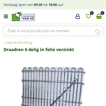
G
Vandaag open van
09:30
tot
18:00
uur
a
n
a
a
r
c
o
Kooi & Inrichting
n
t
Draadren 6 delig in folie verzinkt
e
n
t