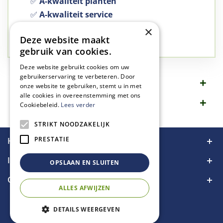
✅
A-kwaliteit planten
✅
A-kwaliteit service
✅
77 jaar familie bedrijf
×
Deze website maakt
✅
Groen, dat is wat we doen
gebruik van cookies.
Deze website gebruikt cookies om uw
gebruikerservaring te verbeteren. Door
Omschrijving
onze website te gebruiken, stemt u in met
alle cookies in overeenstemming met ons
Specificaties
Cookiebeleid.
Lees verder
STRIKT NOODZAKELIJK
PRESTATIE
Handige links
Informatie
OPSLAAN EN SLUITEN
Contact
ALLES AFWIJZEN
DETAILS WEERGEVEN