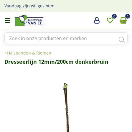
G
Vandaag zijn wij gesloten
a
n
a
a
r
c
o
Halsbanden & Riemen
n
t
Dresseerlijn 12mm/200cm donkerbruin
e
n
t