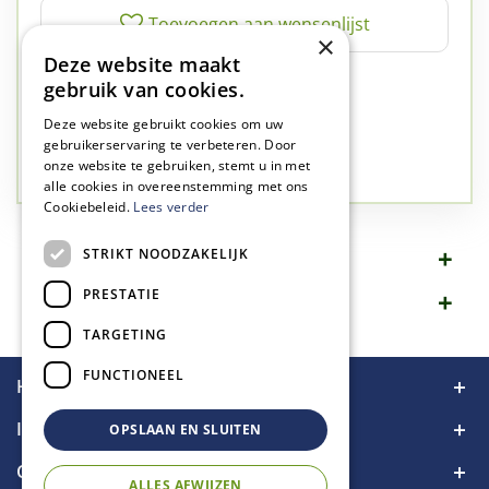
×
Deze website maakt
✅
A-kwaliteit planten
gebruik van cookies.
✅
A-kwaliteit service
Deze website gebruikt cookies om uw
✅
77 jaar familie bedrijf
gebruikerservaring te verbeteren. Door
onze website te gebruiken, stemt u in met
✅
Groen, dat is wat we doen
alle cookies in overeenstemming met ons
Cookiebeleid.
Lees verder
STRIKT NOODZAKELIJK
Omschrijving
PRESTATIE
Specificaties
TARGETING
FUNCTIONEEL
Handige links
Informatie
OPSLAAN EN SLUITEN
Contact
ALLES AFWIJZEN