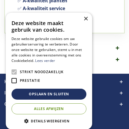
✅
A-kwaliteit planten
✅
A-kwaliteit service
✅
77 jaar familie bedrijf
×
Deze website maakt
✅
Groen, dat is wat we doen
gebruik van cookies.
Deze website gebruikt cookies om uw
gebruikerservaring te verbeteren. Door
Omschrijving
onze website te gebruiken, stemt u in met
alle cookies in overeenstemming met ons
Specificaties
Cookiebeleid.
Lees verder
STRIKT NOODZAKELIJK
PRESTATIE
Handige links
Informatie
OPSLAAN EN SLUITEN
Contact
ALLES AFWIJZEN
DETAILS WEERGEVEN