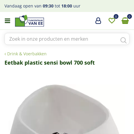
G
Vandaag open van
09:30
tot
18:00
uur
a
n
a
a
r
c
o
Drink & Voerbakken
n
t
Eetbak plastic sensi bowl 700 soft
e
n
t