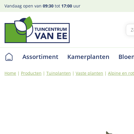
Ga
Vandaag open van
09:30
tot
17:00
uur
naar
content
Assortiment
Kamerplanten
Bloe
Home
Producten
Tuinplanten
Vaste planten
Alpine en ro