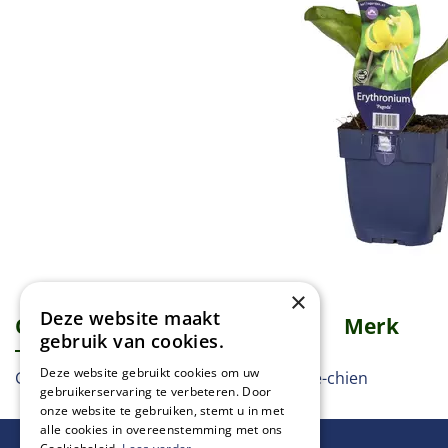
×
Deze website maakt
Omschrijving
Specificaties
Merk
gebruik van cookies.
Deze website gebruikt cookies om uw
Gele Hondstand, Hund Zahnlille, dent-de-chien
gebruikerservaring te verbeteren. Door
onze website te gebruiken, stemt u in met
alle cookies in overeenstemming met ons