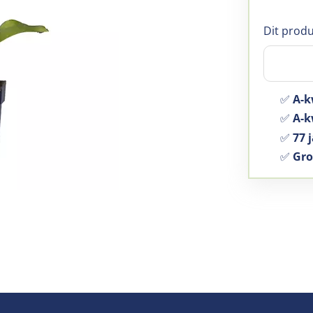
Dit produ
✅
A-k
✅
A-kw
✅
77 j
✅
Gro