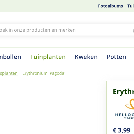
Fotoalbums
Tui
mbollen
Tuinplanten
Kweken
Potten
tsplanten
Erythronium 'Pagoda'
Eryth
€
3
,
99