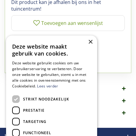
Dit product kan je afhalen bij ons in het
tuincentrum!
✅
A-kwaliteit planten
×
Deze website maakt
✅
A-kwaliteit service
gebruik van cookies.
✅
77 jaar familie bedrijf
✅
Groen, dat is wat we doen
Deze website gebruikt cookies om uw
gebruikerservaring te verbeteren. Door
onze website te gebruiken, stemt u in met
alle cookies in overeenstemming met ons
Cookiebeleid.
Lees verder
Omschrijving
STRIKT NOODZAKELIJK
Specificaties
PRESTATIE
Merk
TARGETING
FUNCTIONEEL
Handige links