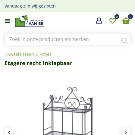
G
Vandaag zijn wij gesloten
a
n
a
a
r
c
o
Kweekkassen & Potjes
n
t
Etagere recht inklapbaar
e
n
t