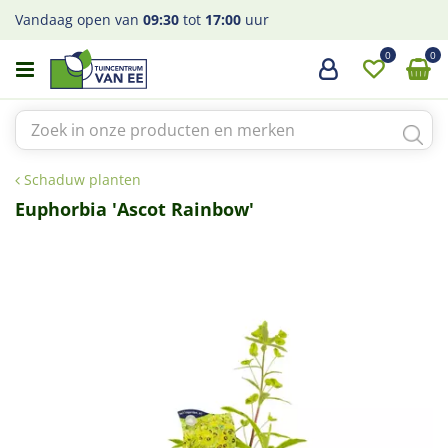
G
Vandaag open van
09:30
tot
17:00
uur
a
n
a
a
r
c
o
Schaduw planten
n
t
Euphorbia 'Ascot Rainbow'
e
n
t