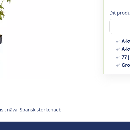
Dit produ
✅
A-k
✅
A-kw
✅
77 j
✅
Gro
nsk näva, Spansk storkenaeb