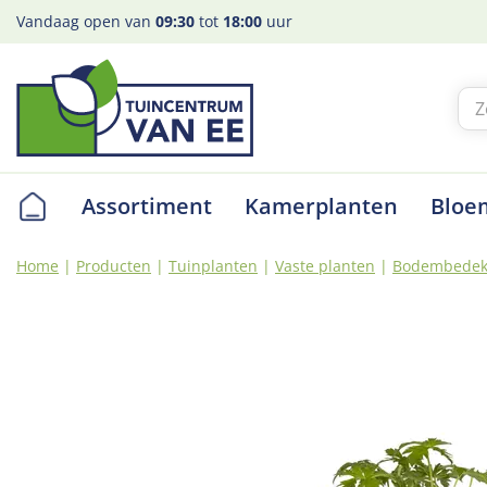
Ga
Vandaag open van
09:30
tot
18:00
uur
naar
content
Assortiment
Kamerplanten
Bloe
Home
Producten
Tuinplanten
Vaste planten
Bodembedek