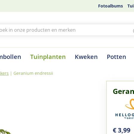
Fotoalbums
Tui
mbollen
Tuinplanten
Kweken
Potten
kers
Geranium endressii
Geran
€
3
,
99