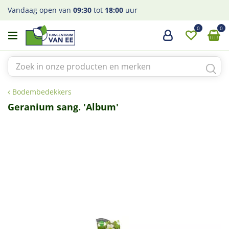
G
Vandaag open van
09:30
tot
18:00
uur
a
n
a
a
r
c
o
Bodembedekkers
n
t
Geranium sang. 'Album'
e
n
t