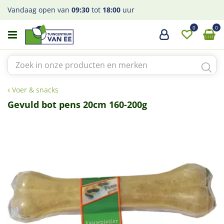
G
Vandaag open van
09:30
tot
18:00
uur
a
n
a
a
r
c
o
Voer & snacks
n
t
Gevuld bot pens 20cm 160-200g
e
n
t