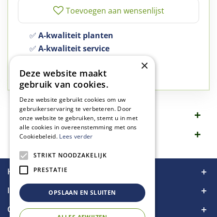
✅
A-kwaliteit planten
✅
A-kwaliteit service
✅
77 jaar familie bedrijf
×
Deze website maakt
✅
Groen, dat is wat we doen
gebruik van cookies.
Deze website gebruikt cookies om uw
gebruikerservaring te verbeteren. Door
Omschrijving
onze website te gebruiken, stemt u in met
alle cookies in overeenstemming met ons
Specificaties
Cookiebeleid.
Lees verder
STRIKT NOODZAKELIJK
PRESTATIE
Handige links
Informatie
OPSLAAN EN SLUITEN
Contact