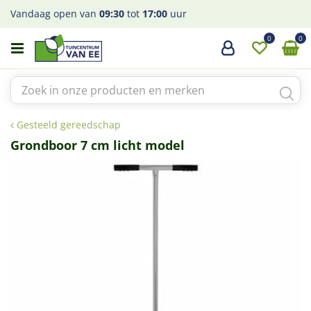
G
Vandaag open van
09:30
tot
17:00
uur
a
n
a
a
r
c
o
Gesteeld gereedschap
n
t
Grondboor 7 cm licht model
e
n
t