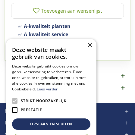
✅
A-kwaliteit planten
✅
A-kwaliteit service
✅
77 jaar familie bedrijf
×
Deze website maakt
✅
Groen, dat is wat we doen
gebruik van cookies.
Deze website gebruikt cookies om uw
gebruikerservaring te verbeteren. Door
Omschrijving
onze website te gebruiken, stemt u in met
alle cookies in overeenstemming met ons
Specificaties
Cookiebeleid.
Lees verder
STRIKT NOODZAKELIJK
PRESTATIE
Handige links
Informatie
OPSLAAN EN SLUITEN
Contact