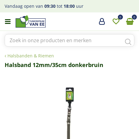
G
Vandaag open van
09:30
tot
18:00
uur
a
n
a
a
r
c
o
Halsbanden & Riemen
n
t
Halsband 12mm/35cm donkerbruin
e
n
t