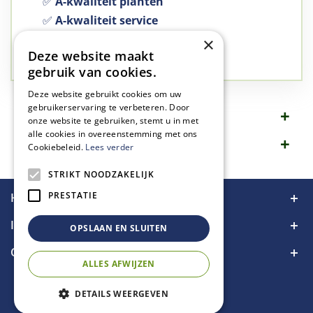
✅
A-kwaliteit planten
✅
A-kwaliteit service
✅
77 jaar familie bedrijf
×
Deze website maakt
✅
Groen, dat is wat we doen
gebruik van cookies.
Deze website gebruikt cookies om uw
gebruikerservaring te verbeteren. Door
Omschrijving
onze website te gebruiken, stemt u in met
alle cookies in overeenstemming met ons
Specificaties
Cookiebeleid.
Lees verder
STRIKT NOODZAKELIJK
PRESTATIE
Handige links
Informatie
OPSLAAN EN SLUITEN
Contact
ALLES AFWIJZEN
DETAILS WEERGEVEN