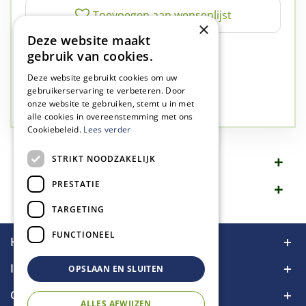
×
Deze website maakt
✅
A-kwaliteit planten
gebruik van cookies.
✅
A-kwaliteit service
Deze website gebruikt cookies om uw
✅
77 jaar familie bedrijf
gebruikerservaring te verbeteren. Door
onze website te gebruiken, stemt u in met
✅
Groen, dat is wat we doen
alle cookies in overeenstemming met ons
Cookiebeleid.
Lees verder
STRIKT NOODZAKELIJK
Omschrijving
PRESTATIE
Specificaties
TARGETING
FUNCTIONEEL
Handige links
Informatie
OPSLAAN EN SLUITEN
Contact
ALLES AFWIJZEN