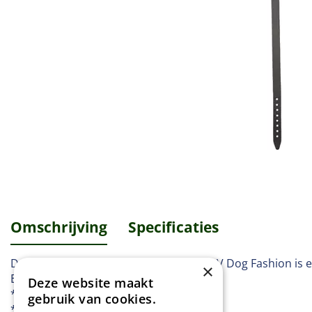
Omschrijving
Specificaties
De leren halsband van Gebr. de Boon BV Dog Fashion is e
×
Eigenschappen:
Deze website maakt
* Soepel leer.
gebruik van cookies.
* Extra dikke kwaliteit.