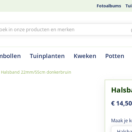
Fotoalbums
Tui
mbollen
Tuinplanten
Kweken
Potten
Halsband 22mm/55cm donkerbruin
Hals
€
14
,
5
Maak je k