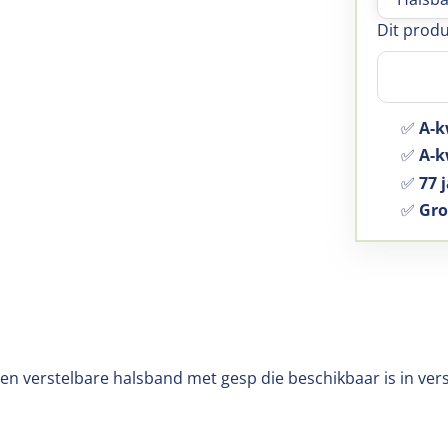
Dit produ
✅
A-k
✅
A-kw
✅
77 j
✅
Gro
en verstelbare halsband met gesp die beschikbaar is in ver