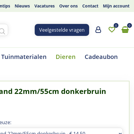
ntips
Nieuws
Vacatures
Over ons
Contact
Mijn account
Veelgestelde vragen
Tuinmaterialen
Dieren
Cadeaubon
band 22mm/55cm donkerbruin
0
euze: