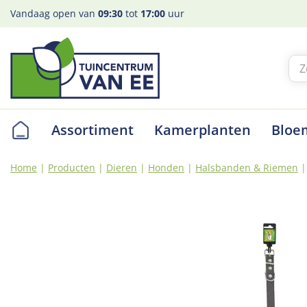
Ga
Vandaag open van
09:30
tot
17:00
uur
naar
content
Assortiment
Kamerplanten
Bloe
Home
Producten
Dieren
Honden
Halsbanden & Riemen