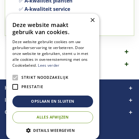
✅
A-kwaliteit planten
✅
A-kwaliteit service
✅
77 jaar familie bedrijf
×
Deze website maakt
✅
Groen, dat is wat we doen
gebruik van cookies.
Deze website gebruikt cookies om uw
gebruikerservaring te verbeteren. Door
Omschrijving
onze website te gebruiken, stemt u in met
alle cookies in overeenstemming met ons
Specificaties
Cookiebeleid.
Lees verder
STRIKT NOODZAKELIJK
PRESTATIE
Handige links
Informatie
OPSLAAN EN SLUITEN
Contact
ALLES AFWIJZEN
DETAILS WEERGEVEN