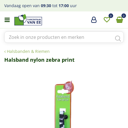
G
Vandaag open van
09:30
tot
17:00
uur
a
n
a
a
r
c
o
Halsbanden & Riemen
n
t
Halsband nylon zebra print
e
n
t