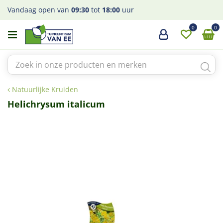
G
Vandaag open van
09:30
tot
18:00
uur
a
n
a
a
r
c
o
Natuurlijke Kruiden
n
t
Helichrysum italicum
e
n
t