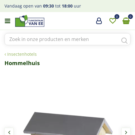
G
Vandaag open van
09:30
tot
18:00
uur
a
n
a
a
r
c
o
Insectenhotels
n
t
Hommelhuis
e
n
t