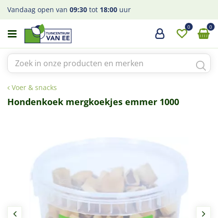
G
Vandaag open van
09:30
tot
18:00
uur
a
n
a
a
r
c
o
Voer & snacks
n
t
Hondenkoek mergkoekjes emmer 1000
e
n
t