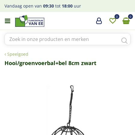
G
Vandaag open van
09:30
tot
18:00
uur
a
n
a
a
r
c
o
Speelgoed
n
t
Hooi/groenvoerbal+bel 8cm zwart
e
n
t