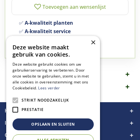
✅
A-kwaliteit planten
✅
A-kwaliteit service
✅
77 jaar familie bedrijf
×
Deze website maakt
✅
Groen, dat is wat we doen
gebruik van cookies.
Deze website gebruikt cookies om uw
gebruikerservaring te verbeteren. Door
Omschrijving
onze website te gebruiken, stemt u in met
alle cookies in overeenstemming met ons
Specificaties
Cookiebeleid.
Lees verder
STRIKT NOODZAKELIJK
PRESTATIE
Handige links
Informatie
OPSLAAN EN SLUITEN
Contact