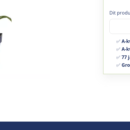
Dit produ
✅
A-k
✅
A-kw
✅
77 j
✅
Gro