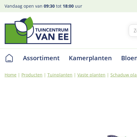
Ga
Vandaag open van
09:30
tot
18:00
uur
naar
content
Assortiment
Kamerplanten
Bloe
Home
Producten
Tuinplanten
Vaste planten
Schaduw pla