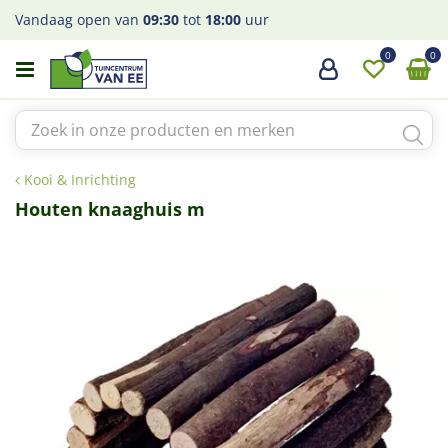
G
Vandaag open van
09:30
tot
18:00
uur
a
n
a
a
r
c
o
Kooi & Inrichting
n
t
Houten knaaghuis m
e
n
t