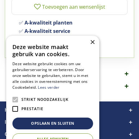
✅
A-kwaliteit planten
✅
A-kwaliteit service
✅
77 jaar familie bedrijf
×
Deze website maakt
✅
Groen, dat is wat we doen
gebruik van cookies.
Deze website gebruikt cookies om uw
gebruikerservaring te verbeteren. Door
Omschrijving
onze website te gebruiken, stemt u in met
alle cookies in overeenstemming met ons
Specificaties
Cookiebeleid.
Lees verder
STRIKT NOODZAKELIJK
PRESTATIE
Handige links
Informatie
OPSLAAN EN SLUITEN
Contact