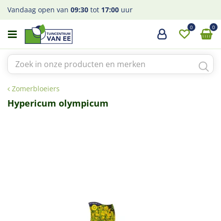
G
Vandaag open van
09:30
tot
17:00
uur
a
n
a
a
r
c
o
Zomerbloeiers
n
t
Hypericum olympicum
e
n
t