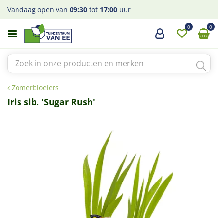
G
Vandaag open van
09:30
tot
17:00
uur
a
n
a
a
r
c
o
Zomerbloeiers
n
t
Iris sib. 'Sugar Rush'
e
n
t