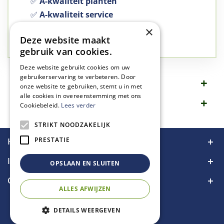
✅
A-kwaliteit planten
✅
A-kwaliteit service
✅
77 jaar familie bedrijf
×
Deze website maakt
✅
Groen, dat is wat we doen
gebruik van cookies.
Deze website gebruikt cookies om uw
gebruikerservaring te verbeteren. Door
Omschrijving
onze website te gebruiken, stemt u in met
alle cookies in overeenstemming met ons
Specificaties
Cookiebeleid.
Lees verder
STRIKT NOODZAKELIJK
PRESTATIE
Handige links
Informatie
OPSLAAN EN SLUITEN
Contact
ALLES AFWIJZEN
DETAILS WEERGEVEN