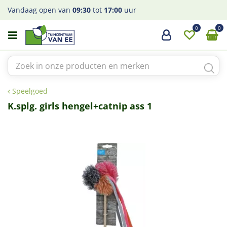
G
Vandaag open van
09:30
tot
17:00
uur
a
n
a
a
r
c
o
Speelgoed
n
t
K.splg. girls hengel+catnip ass 1
e
n
t