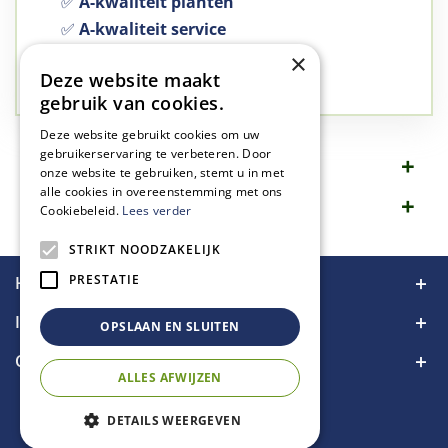
✅
A-kwaliteit planten
✅
A-kwaliteit service
✅
77 jaar familie bedrijf
×
Deze website maakt
✅
Groen, dat is wat we doen
gebruik van cookies.
Deze website gebruikt cookies om uw
gebruikerservaring te verbeteren. Door
Omschrijving
onze website te gebruiken, stemt u in met
alle cookies in overeenstemming met ons
Specificaties
Cookiebeleid.
Lees verder
STRIKT NOODZAKELIJK
PRESTATIE
Handige links
Informatie
OPSLAAN EN SLUITEN
Contact
ALLES AFWIJZEN
DETAILS WEERGEVEN