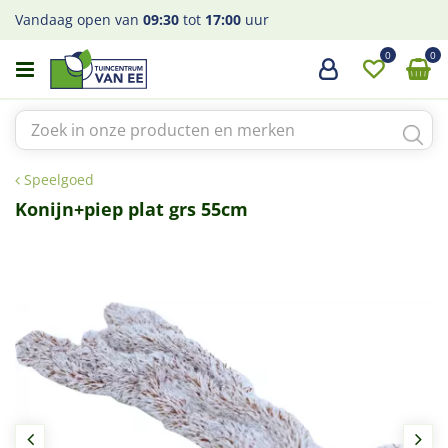
G
Vandaag open van
09:30
tot
17:00
uur
a
n
a
a
r
c
o
Speelgoed
n
t
Konijn+piep plat grs 55cm
e
n
t