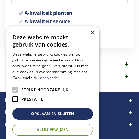
✅
A-kwaliteit planten
✅
A-kwaliteit service
✅
77 jaar familie bedrijf
×
Deze website maakt
✅
Groen, dat is wat we doen
gebruik van cookies.
Deze website gebruikt cookies om uw
gebruikerservaring te verbeteren. Door
Omschrijving
onze website te gebruiken, stemt u in met
alle cookies in overeenstemming met ons
Specificaties
Cookiebeleid.
Lees verder
STRIKT NOODZAKELIJK
PRESTATIE
Handige links
Informatie
OPSLAAN EN SLUITEN
Contact
ALLES AFWIJZEN