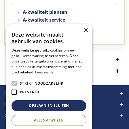
✅
A-kwaliteit planten
✅
A-kwaliteit service
✅
77 jaar familie bedrijf
×
Deze website maakt
✅
Groen, dat is wat we doen
gebruik van cookies.
Deze website gebruikt cookies om uw
gebruikerservaring te verbeteren. Door
Omschrijving
onze website te gebruiken, stemt u in met
alle cookies in overeenstemming met ons
Specificaties
Cookiebeleid.
Lees verder
STRIKT NOODZAKELIJK
PRESTATIE
Handige links
Informatie
OPSLAAN EN SLUITEN
Contact
ALLES AFWIJZEN