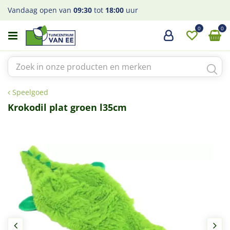
G
Vandaag open van
09:30
tot
18:00
uur
a
n
a
a
r
c
o
Speelgoed
n
t
Krokodil plat groen l35cm
e
n
t